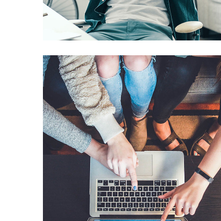
App for Virtual Reality
DESIGN
/
IDEAS
eCommerce Website
DESIGN
/
IDEAS