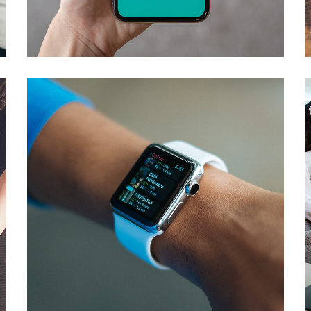
Mobile Coin View App
DEVELOPMENT
Responsive Design
DEVELOPMENT
/
IDEAS