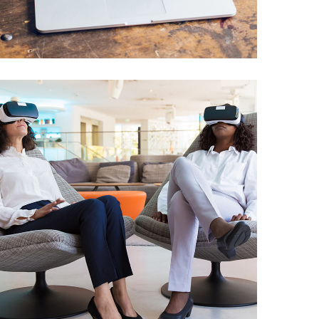
Analysis of Security
IDEAS
/
TECHNOLOGY
App for Health
DEVELOPMENT