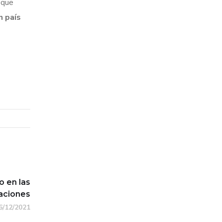
 que
n país
o en las
aciones
6/12/2021