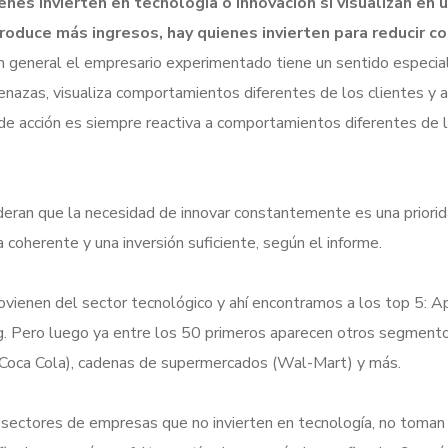
nes invierten en tecnología o innovación si visualizan en 
roduce más ingresos, hay quienes invierten para reducir c
 general el empresario experimentado tiene un sentido especia
zas, visualiza comportamientos diferentes de los clientes y a
o de acción es siempre reactiva a comportamientos diferentes de 
eran que la necesidad de innovar constantemente es una priori
coherente y una inversión suficiente, según el informe.
vienen del sector tecnológico y ahí encontramos a los top 5: A
. Pero luego ya entre los 50 primeros aparecen otros segmento
 (Coca Cola), cadenas de supermercados (Wal-Mart) y más.
sectores de empresas que no invierten en tecnología, no toman