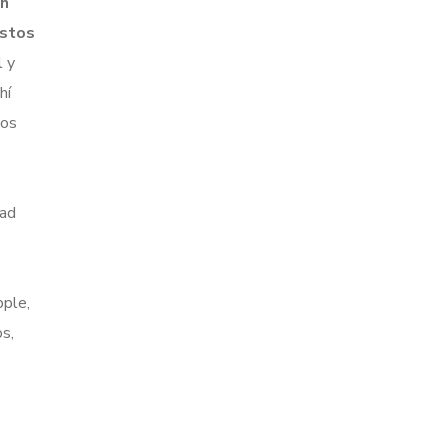
un
ostos
l y
hí
los
dad
pple,
s,