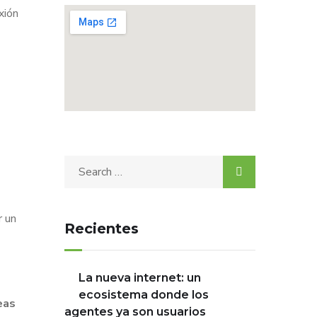
xión
r un
Recientes
La nueva internet: un
ecosistema donde los
eas
agentes ya son usuarios